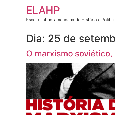
Ir
ELAHP
para
o
Escola Latino-americana de História e Polític
conteúdo
Dia:
25 de setemb
O marxismo soviético,