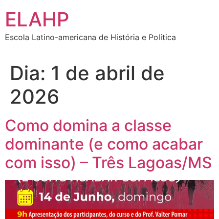
Ir
ELAHP
para
o
Escola Latino-americana de História e Política
conteúdo
Dia:
1 de abril de
2026
Como domina a classe
dominante (e como acabar
com isso) – Três Lagoas/MS