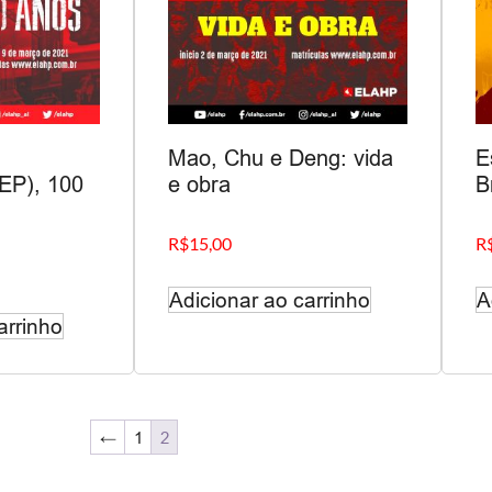
Mao, Chu e Deng: vida
E
EP), 100
e obra
B
R$
15,00
R
Adicionar ao carrinho
A
arrinho
←
1
2