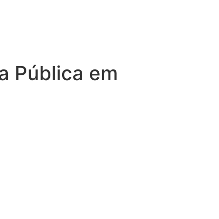
a Pública em