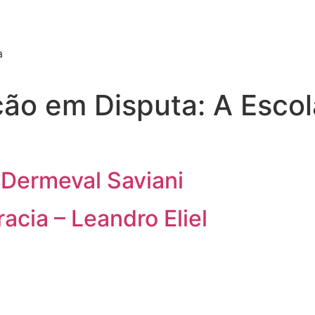
a
ão em Disputa: A Escol
 Dermeval Saviani
acia – Leandro Eliel