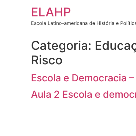
Ir
ELAHP
para
o
Escola Latino-americana de História e Polític
conteúdo
Categoria:
Educaç
Risco
Escola e Democracia –
Aula 2 Escola e democr