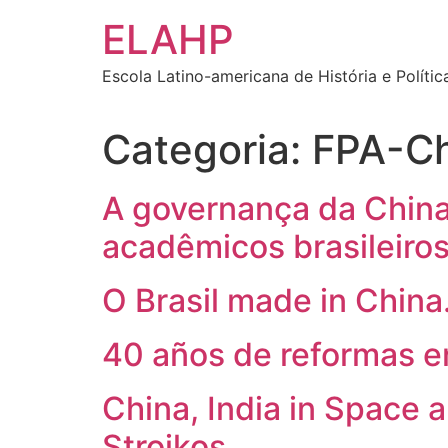
Ir
ELAHP
para
o
Escola Latino-americana de História e Polític
conteúdo
Categoria:
FPA-Ch
A governança da China 
acadêmicos brasileiros
O Brasil made in Chin
40 años de reformas e
China, India in Space a
Stroikos