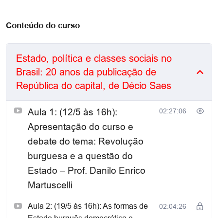
menor ou não possa arcar com nenhum valor envie
uma solicitação de bolsa para matricula@elahp.com.br
Conteúdo do curso
Pacotes especiais para Sindicatos, Movimentos Sociais e
entidades afins, entre em contato pelo email
matricula@elahp.com.br
Estado, política e classes sociais no
Brasil: 20 anos da publicação de
As aulas serão ministradas pela plataforma Zoom.
República do capital, de Décio Saes
É fornecido certificado condicionado à presença de, no
mínimo, 70% das aulas.
Aula 1: (12/5 às 16h):
02:27:06
Apresentação do curso e
Danilo Enrico
Organizadores e docentes do curso:
debate do tema: Revolução
Martuscelli (UFFS), Eliel Machado (UEL) e Jair Pinheiro
burguesa e a questão do
(Unesp)
Estado – Prof. Danilo Enrico
Décio Saes (Unicamp/Umesp),
Docentes convidados:
Martuscelli
Patrícia Trópia (UFU) e Tatiana Berringer (UFABC)
América Latina Pulsa! América
Projeto de extensão:
Aula 2: (19/5 às 16h): As formas de
02:04:26
Latina Tiembla (UEL, UFFS, Unesp)