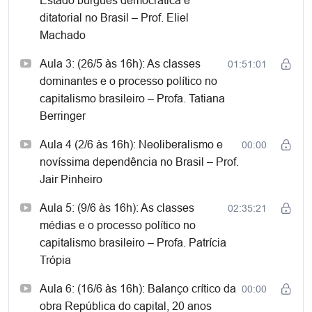
Estado burguês democrática e
ditatorial no Brasil – Prof. Eliel
Textos introdutórios para conhecer aspectos gerais da
Machado
obra de Décio Saes
[wpdm_tree category=”introducao-estado-politica-e-classes-
Aula 3: (26/5 às 16h): As classes
01:51:01
socias-no-brasil”]
dominantes e o processo político no
capitalismo brasileiro – Profa. Tatiana
Berringer
Aula 4 (2/6 às 16h): Neoliberalismo e
00:00
novíssima dependência no Brasil – Prof.
Jair Pinheiro
Aula 5: (9/6 às 16h): As classes
02:35:21
médias e o processo político no
capitalismo brasileiro – Profa. Patrícia
Trópia
Aula 6: (16/6 às 16h): Balanço crítico da
00:00
obra República do capital, 20 anos