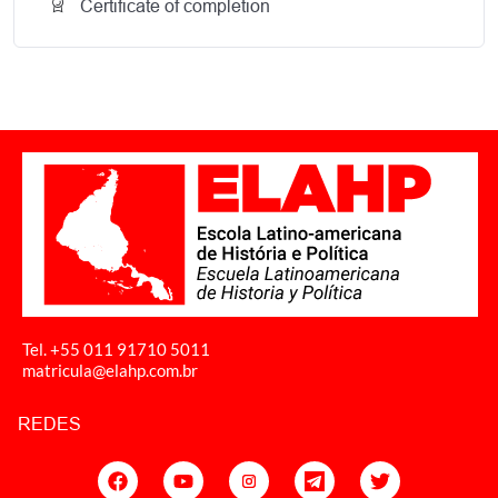
Certificate of completion
Tel. +55 011
91710 5011
matricula@elahp.com.br
REDES