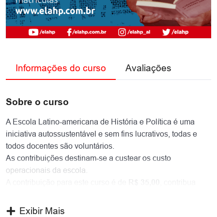
Informações do curso
Avaliações
Sobre o curso
A Escola Latino-americana de História e Política é uma
iniciativa
autossustentável
e sem fins lucrativos, todas e
todos docentes são voluntários.
As contribuições destinam-se a custear os custo
operacionais da escola.
A contribuição para este curso é de
, contribua
R$ 35,00
conforme suas possibilidades.
Caso voce não tenha condições de arcar com um valor
Exibir Mais