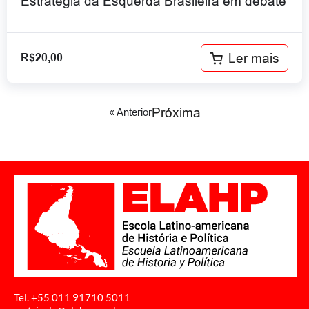
Estratégia da Esquerda Brasileira em debate
Ler mais
R$
20,00
Próxima
« Anterior
Tel. +55 011
91710 5011