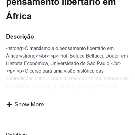
pensamento libertário em
África
Descrição
<strong>O marxismo e o pensamento libertário em
África</strong></br> <p>Prof. Beluce Bellucci, Doutor em
História Econômica, Universidade de São Paulo.</br>
</p> <p>O curso trará uma visão histórica das
contradições entre o colonialismo que se implantava e as
sociedades africanas; a constituição do pensamento
libertário no continente que levou às independências no
século XX. O socialismo africano e o socialismo
Show More
cientifico.</br></p> <p>Trará também os principais temas
debatidos pós-independências; algumas contribuições
africanas ao marxismo e as principais interpretações
marxistas sobre o continente africano, como Frantz