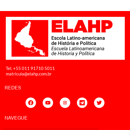
Tel. +55 011
91710 5011
matricula@elahp.com.br
REDES
NAVEGUE