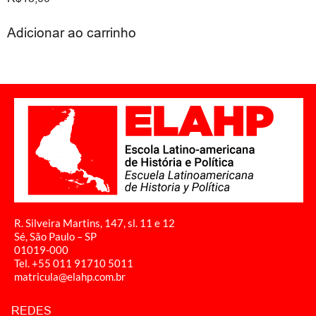
Adicionar ao carrinho
R. Silveira Martins, 147, sl. 11 e 12
Sé, São Paulo – SP
01019-000
Tel. +55 011
91710 5011
matricula@elahp.com.br
REDES