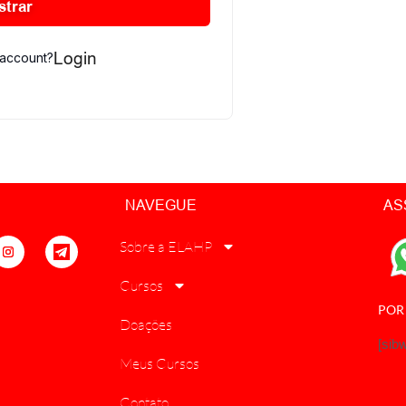
strar
Login
 account?
NAVEGUE
AS
Sobre a ELAHP
Cursos
POR
Doações
[sib
Meus Cursos
Contato