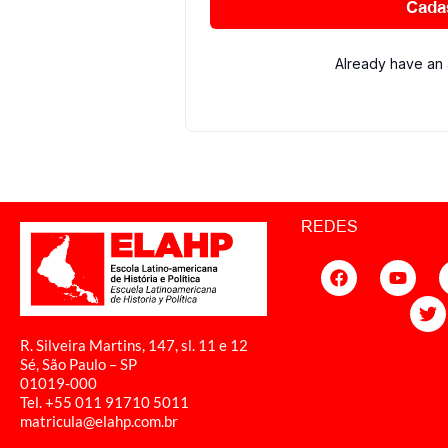
Cada
Already have an
REDES
R. Silveira Martins, 147, sl. 11 e 12
Sé, São Paulo – SP
01019-000
Tel. +55 011
91710 5011
matricula@elahp.com.br