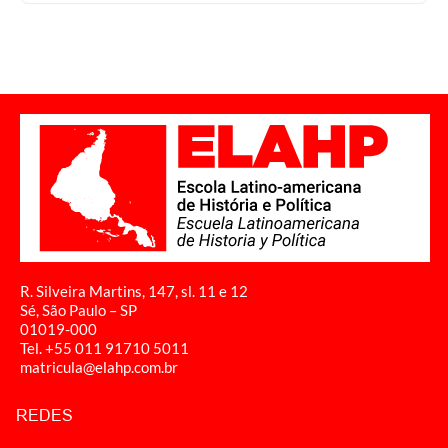
R. Silveira Martins, 147, sl. 11 e 12
Sé, São Paulo – SP
01019-000
Tel. +55 011
91710 5011
matricula@elahp.com.br
REDES