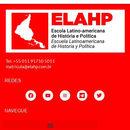
Tel. +55 011
91710 5011
matricula@elahp.com.br
REDES
NAVEGUE