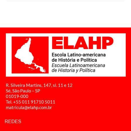
R. Silveira Martins, 147, sl. 11 e 12
Sé, São Paulo – SP
01019-000
Tel. +55 011
91710 5011
matricula@elahp.com.br
REDES