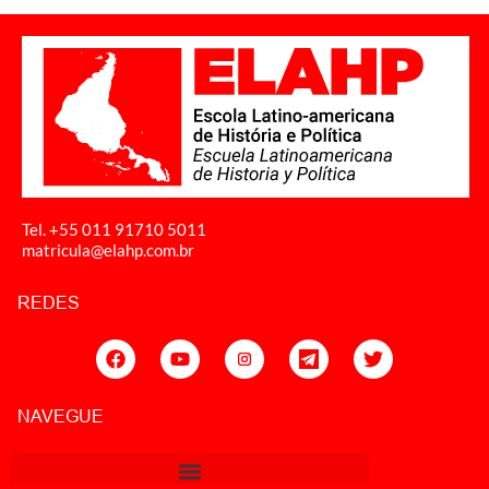
Tel. +55 011
91710 5011
matricula@elahp.com.br
REDES
NAVEGUE