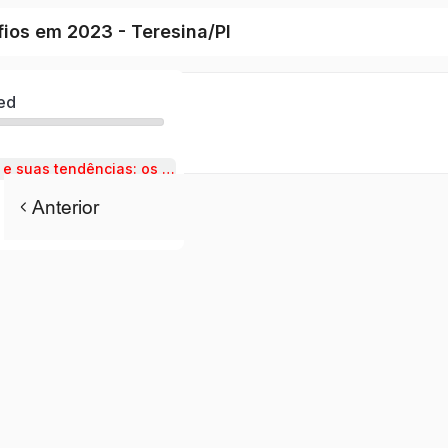
fios em 2023 - Teresina/PI
ed
O petismo, o PT e suas tendências: os desafios em 2023
Anterior