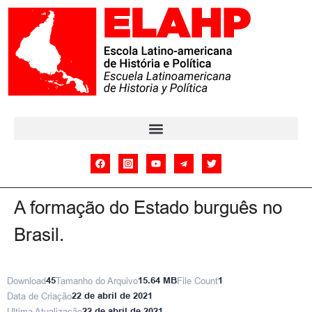
A formação do Estado burguês no
Brasil.
Download
45
Tamanho do Arquivo
15.64 MB
File Count
1
Data de Criação
22 de abril de 2021
Ultima Atualização
22 de abril de 2021