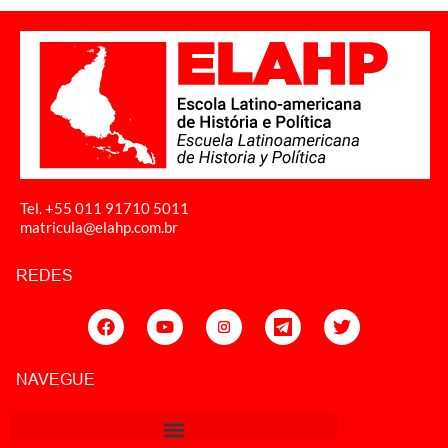
Tel. +55 011
91710 5011
matricula@elahp.com.br
REDES
NAVEGUE