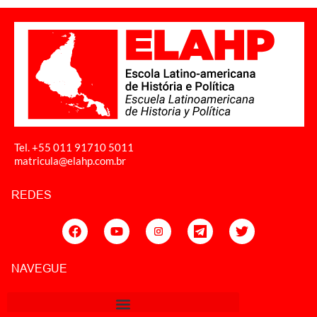
Tel. +55 011
91710 5011
matricula@elahp.com.br
REDES
NAVEGUE