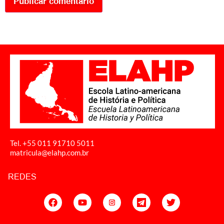
Tel. +55 011
91710 5011
matricula@elahp.com.br
REDES