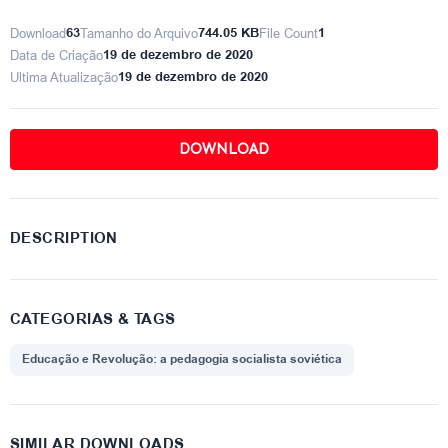
Download
63
Tamanho do Arquivo
744.05 KB
File Count
1
Data de Criação
19 de dezembro de 2020
Ultima Atualização
19 de dezembro de 2020
DOWNLOAD
DESCRIPTION
CATEGORIAS & TAGS
Educação e Revolução: a pedagogia socialista soviética
SIMILAR DOWNLOADS