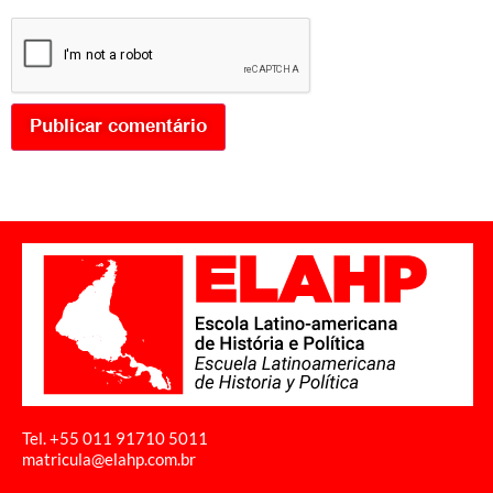
Tel. +55 011
91710 5011
matricula@elahp.com.br