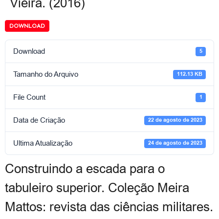
Vieira. (2016)
DOWNLOAD
Download
5
Tamanho do Arquivo
112.13 KB
File Count
1
Data de Criação
22 de agosto de 2023
Ultima Atualização
24 de agosto de 2023
Construindo a escada para o
tabuleiro superior. Coleção Meira
Mattos: revista das ciências militares.