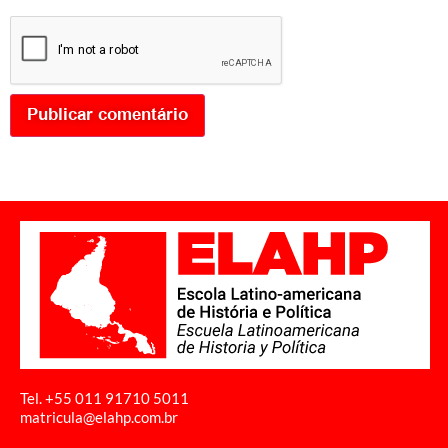
Tel. +55 011
91710 5011
matricula@elahp.com.br