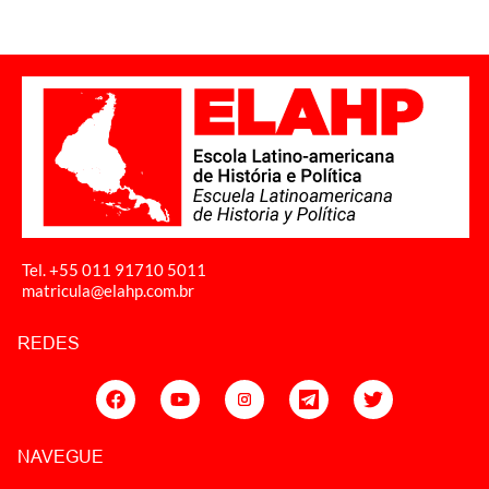
Tel. +55 011
91710 5011
matricula@elahp.com.br
REDES
NAVEGUE