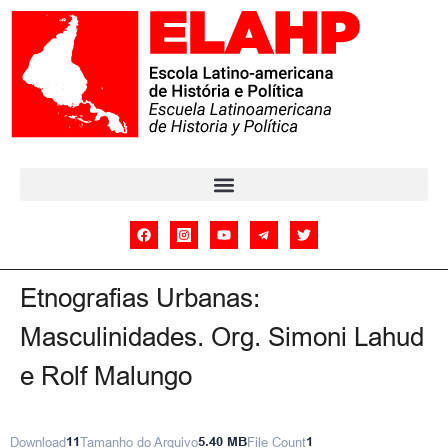
Etnografias Urbanas:
Masculinidades. Org. Simoni Lahud
e Rolf Malungo
Download
11
Tamanho do Arquivo
5.40 MB
File Count
1