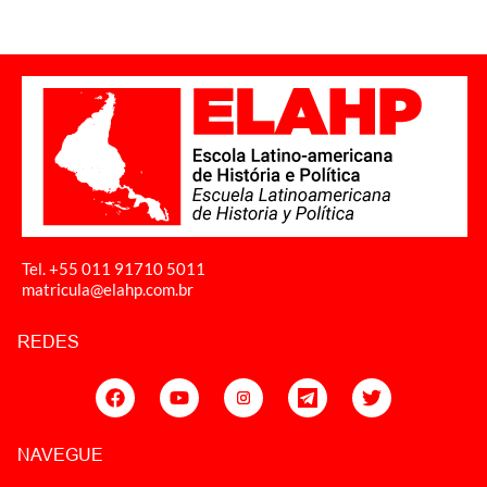
Tel. +55 011
91710 5011
matricula@elahp.com.br
REDES
NAVEGUE