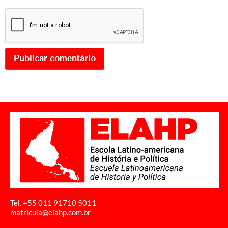
Tel. +55 011
91710 5011
matricula@elahp.com.br