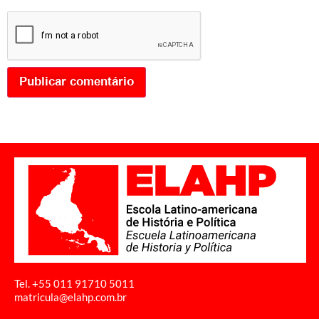
Tel. +55 011
91710 5011
matricula@elahp.com.br