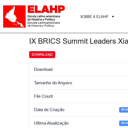
SOBRE A ELAHP
IX BRICS Summit Leaders Xia
DOWNLOAD
Download
Tamanho do Arquivo
File Count
Data de Criação
24 d
Ultima Atualização
24 d