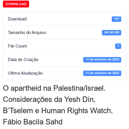
DOWNLOAD
Download
137
Tamanho do Arquivo
241.45 KB
File Count
1
Data de Criação
17 de outubro de 2023
Ultima Atualização
17 de outubro de 2023
O apartheid na Palestina/Israel.
Considerações da Yesh Din,
B’Tselem e Human Rights Watch.
Fábio Bacila Sahd