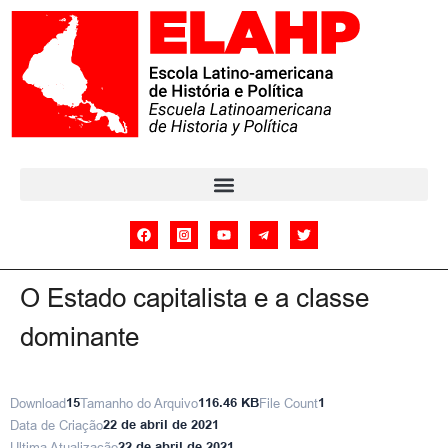
O Estado capitalista e a classe
dominante
Download
15
Tamanho do Arquivo
116.46 KB
File Count
1
Data de Criação
22 de abril de 2021
Ultima Atualização
22 de abril de 2021