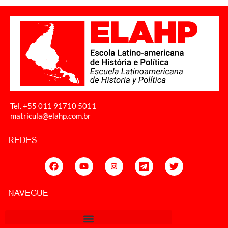
Tel. +55 011
91710 5011
matricula@elahp.com.br
REDES
NAVEGUE