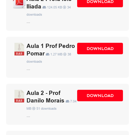
DOWNLOAD
Iliada
124.05 KB
34
downloads
...
Aula 1 Prof Pedro
DOWNLOAD
Pomar
1.27 MB
38
downloads
...
Aula 2 - Prof
DOWNLOAD
Danilo Morais
7.04
MB
51 downloads
...