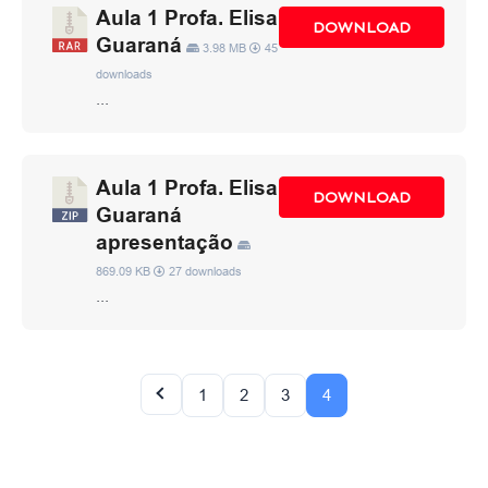
Aula 1 Profa. Elisa
DOWNLOAD
Guaraná
3.98 MB
45
downloads
...
Aula 1 Profa. Elisa
DOWNLOAD
Guaraná
apresentação
869.09 KB
27 downloads
...
1
2
3
4