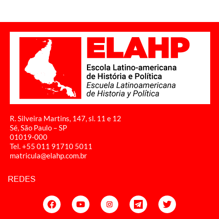
R. Silveira Martins, 147, sl. 11 e 12
Sé, São Paulo – SP
01019-000
Tel. +55 011
91710 5011
matricula@elahp.com.br
REDES