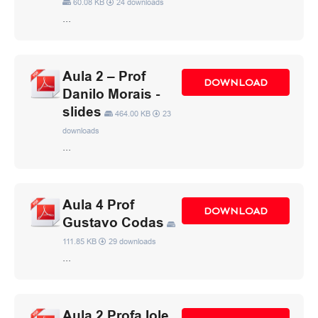
60.08 KB
24 downloads
...
Aula 2 – Prof
DOWNLOAD
Danilo Morais -
slides
464.00 KB
23
downloads
...
Aula 4 Prof
DOWNLOAD
Gustavo Codas
111.85 KB
29 downloads
...
Aula 2 Profa Iole