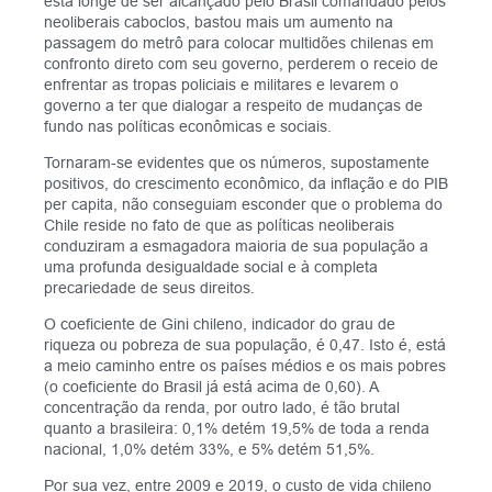
está longe de ser alcançado pelo Brasil comandado pelos
neoliberais caboclos, bastou mais um aumento na
passagem do metrô para colocar multidões chilenas em
confronto direto com seu governo, perderem o receio de
enfrentar as tropas policiais e militares e levarem o
governo a ter que dialogar a respeito de mudanças de
fundo nas políticas econômicas e sociais.
Tornaram-se evidentes que os números, supostamente
positivos, do crescimento econômico, da inflação e do PIB
per capita, não conseguiam esconder que o problema do
Chile reside no fato de que as políticas neoliberais
conduziram a esmagadora maioria de sua população a
uma profunda desigualdade social e à completa
precariedade de seus direitos.
O coeficiente de Gini chileno, indicador do grau de
riqueza ou pobreza de sua população, é 0,47. Isto é, está
a meio caminho entre os países médios e os mais pobres
(o coeficiente do Brasil já está acima de 0,60). A
concentração da renda, por outro lado, é tão brutal
quanto a brasileira: 0,1% detém 19,5% de toda a renda
nacional, 1,0% detém 33%, e 5% detém 51,5%.
Por sua vez, entre 2009 e 2019, o custo de vida chileno