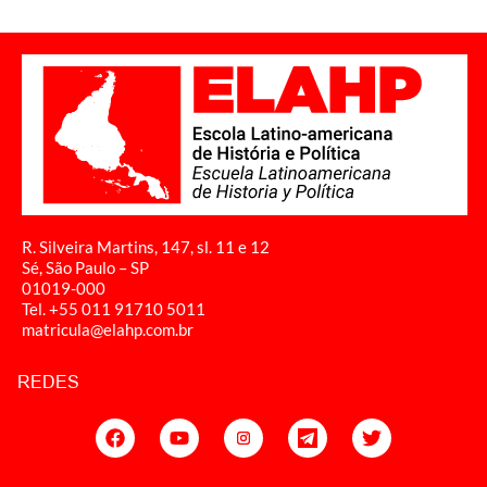
R. Silveira Martins, 147, sl. 11 e 12
Sé, São Paulo – SP
01019-000
Tel. +55 011
91710 5011
matricula@elahp.com.br
REDES