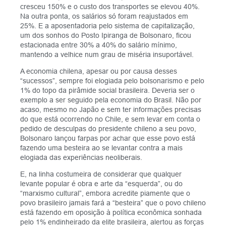
cresceu 150% e o custo dos transportes se elevou 40%.
Na outra ponta, os salários só foram reajustados em
25%. E a aposentadoria pelo sistema de capitalização,
um dos sonhos do Posto Ipiranga de Bolsonaro, ficou
estacionada entre 30% a 40% do salário mínimo,
mantendo a velhice num grau de miséria insuportável.
A economia chilena, apesar ou por causa desses
“sucessos”, sempre foi elogiada pelo bolsonarismo e pelo
1% do topo da pirâmide social brasileira. Deveria ser o
exemplo a ser seguido pela economia do Brasil. Não por
acaso, mesmo no Japão e sem ter informações precisas
do que está ocorrendo no Chile, e sem levar em conta o
pedido de desculpas do presidente chileno a seu povo,
Bolsonaro lançou farpas por achar que esse povo está
fazendo uma besteira ao se levantar contra a mais
elogiada das experiências neoliberais.
E, na linha costumeira de considerar que qualquer
levante popular é obra e arte da “esquerda”, ou do
“marxismo cultural”, embora acredite piamente que o
povo brasileiro jamais fará a “besteira” que o povo chileno
está fazendo em oposição à política econômica sonhada
pelo 1% endinheirado da elite brasileira, alertou as forças