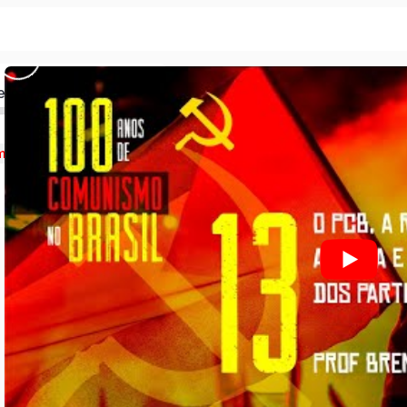
ed
munismo no Brasil