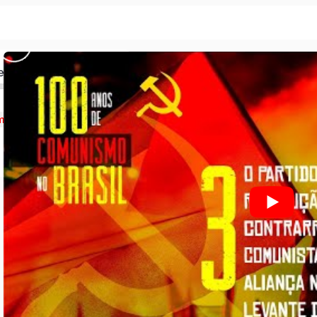
ed
munismo no Brasil