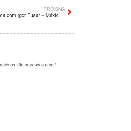
PRÓXIMA
Geopolítica com Igor Fuser – México vai às urnas, esquerda é favorita
gatórios são marcados com
*