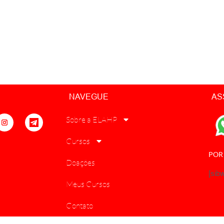
NAVEGUE
AS
Sobre a ELAHP
Cursos
POR
Doações
[sib
Meus Cursos
Contato