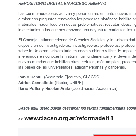
REPOSITORIO DIGITAL EN ACCESO ABIERTO
Las conmemoraciones activan y ponen en movimiento nuevas interp
a mirar con preguntas renovadas los procesos históricos habilita 
materiales, hacer foco en nuevas problemáticas, rescatar ideas, fi
intelectuales a las que nos convoca una coyuntura particular: los
1
El Consejo Latinoamericano de Ciencias Sociales y la Universida
disposición de investigadores, investigadoras, profesores, profes
sobre la Reforma Universitaria en acceso abierto y libre. El reposi
interesados en conocer la historia, los fundamentos y el devenir d
nuevas miradas que habiliten otras lecturas, más amplias, proble
las bases de las universidades latinoamericanas y caribeñas.
(Secretario Ejecutivo, CLACSO)
Pablo Gentili
(Rector, UNIPE)
Adrian Cannellotto
y
(Coordinación Académica)
Dario Pulfer
Nicolás Arata
. . . . . . . . . . . . . . . . . . . . . .
Desde aquí usted puede descargar los textos fundamentales sobre
www.clacso.org.ar/reformadel18
>>