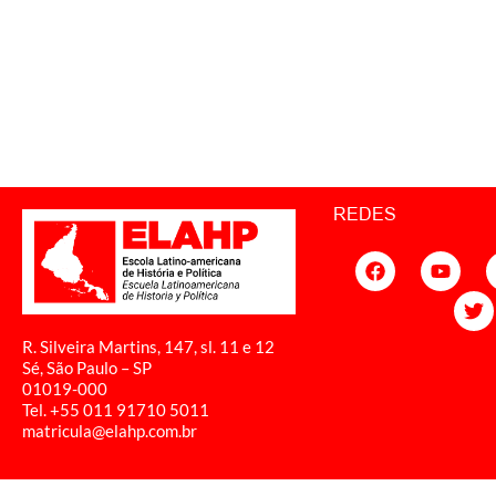
REDES
R. Silveira Martins, 147, sl. 11 e 12
Sé, São Paulo – SP
01019-000
Tel. +55 011
91710 5011
matricula@elahp.com.br