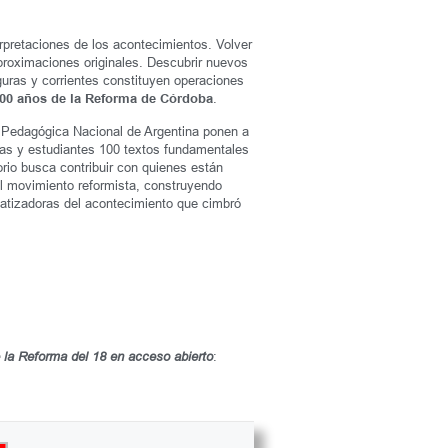
retaciones de los acontecimientos. Volver
aproximaciones originales. Descubrir nuevos
guras y corrientes constituyen operaciones
.
00 años de la Reforma de Córdoba
d Pedagógica Nacional de Argentina ponen a
oras y estudiantes 100 textos fundamentales
torio busca contribuir con quienes están
el movimiento reformista, construyendo
matizadoras del acontecimiento que cimbró
:
 la Reforma del 18 en acceso abierto