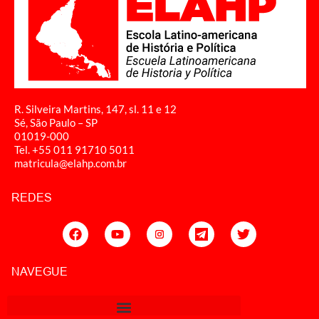
R. Silveira Martins, 147, sl. 11 e 12
Sé, São Paulo – SP
01019-000
Tel. +55 011
91710 5011
matricula@elahp.com.br
REDES
NAVEGUE