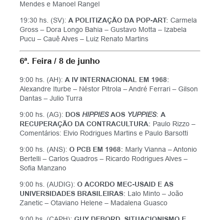
Mendes e Manoel Rangel
19:30 hs. (SV):
A POLITIZAÇÃO DA POP-ART:
Carmela
Gross – Dora Longo Bahia – Gustavo Motta – Izabela
Pucu – Cauê Alves – Luiz Renato Martins
6ª. Feira / 8 de junho
9:00 hs. (AH):
A IV INTERNACIONAL EM 1968:
Alexandre Iturbe – Néstor Pitrola – André Ferrari – Gilson
Dantas – Julio Turra
9:00 hs. (AG):
DOS
HIPPIES
AOS
YUPPIES
: A
RECUPERAÇÃO DA CONTRACULTURA:
Paulo Rizzo –
Comentários: Elvio Rodrigues Martins e Paulo Barsotti
9:00 hs. (ANS):
O PCB EM 1968:
Marly Vianna – Antonio
Bertelli – Carlos Quadros – Ricardo Rodrigues Alves –
Sofia Manzano
9:00 hs. (AUDIG):
O ACORDO MEC-USAID E AS
UNIVERSIDADES BRASILEIRAS:
Lalo Minto – João
Zanetic – Otaviano Helene – Madalena Guasco
9:00 hs. (CAPH):
GUY DEBORD, SITUACIONISMO E