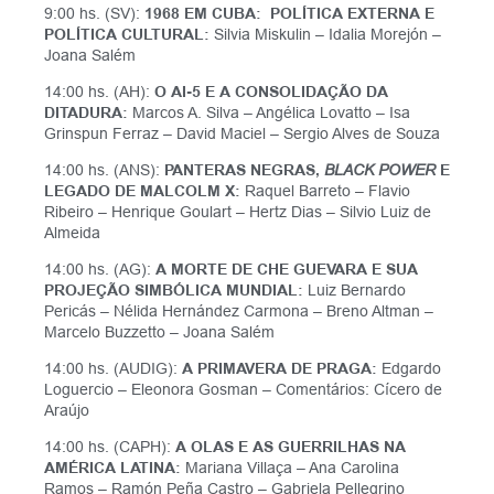
9:00 hs. (SV):
1968 EM CUBA: POLÍTICA EXTERNA E
POLÍTICA CULTURAL:
Silvia Miskulin – Idalia Morejón –
Joana Salém
14:00 hs. (AH):
O AI-5 E A CONSOLIDAÇÃO DA
DITADURA:
Marcos A. Silva – Angélica Lovatto – Isa
Grinspun Ferraz – David Maciel – Sergio Alves de Souza
14:00 hs. (ANS):
PANTERAS NEGRAS,
BLACK POWER
E
LEGADO DE MALCOLM X:
Raquel Barreto – Flavio
Ribeiro – Henrique Goulart – Hertz Dias – Silvio Luiz de
Almeida
14:00 hs. (AG):
A MORTE DE CHE GUEVARA E SUA
PROJEÇÃO SIMBÓLICA MUNDIAL:
Luiz Bernardo
Pericás – Nélida Hernández Carmona – Breno Altman –
Marcelo Buzzetto – Joana Salém
14:00 hs. (AUDIG):
A PRIMAVERA DE PRAGA:
Edgardo
Loguercio – Eleonora Gosman – Comentários: Cícero de
Araújo
14:00 hs. (CAPH):
A OLAS E AS GUERRILHAS NA
AMÉRICA LATINA:
Mariana Villaça – Ana Carolina
Ramos – Ramón Peña Castro – Gabriela Pellegrino