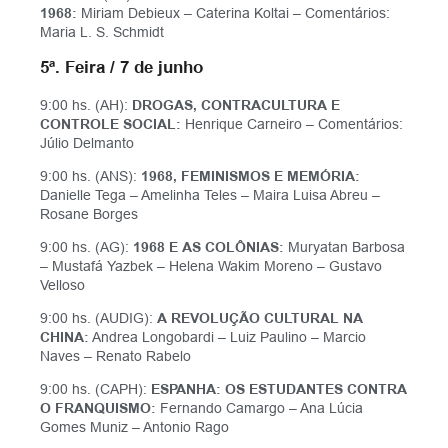
1968:
Miriam Debieux – Caterina Koltai – Comentários:
Maria L. S. Schmidt
5ª. Feira / 7 de junho
9:00 hs. (AH):
DROGAS, CONTRACULTURA E
CONTROLE SOCIAL:
Henrique Carneiro – Comentários:
Júlio Delmanto
9:00 hs. (ANS):
1968, FEMINISMOS E MEMÓRIA:
Danielle Tega – Amelinha Teles – Maira Luisa Abreu –
Rosane Borges
9:00 hs. (AG):
1968 E AS COLÔNIAS:
Muryatan Barbosa
– Mustafá Yazbek – Helena Wakim Moreno
–
Gustavo
Velloso
9:00 hs. (AUDIG):
A
REVOLUÇÃO CULTURAL NA
CHINA:
Andrea Longobardi – Luiz Paulino – Marcio
Naves – Renato Rabelo
9:00 hs. (CAPH):
ESPANHA: OS ESTUDANTES CONTRA
O FRANQUISMO:
Fernando Camargo – Ana Lúcia
Gomes Muniz – Antonio Rago