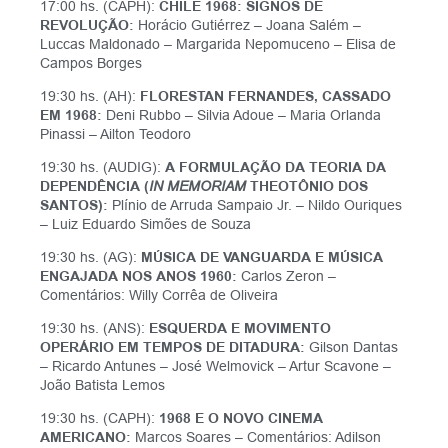
17:00 hs. (CAPH):
CHILE 1968: SIGNOS DE
REVOLUÇÃO:
Horácio Gutiérrez – Joana Salém –
Luccas Maldonado – Margarida Nepomuceno – Elisa de
Campos Borges
19:30 hs. (AH):
FLORESTAN FERNANDES, CASSADO
EM 1968:
Deni Rubbo – Silvia Adoue – Maria Orlanda
Pinassi – Ailton Teodoro
19:30 hs. (AUDIG):
A FORMULAÇÃO DA TEORIA DA
DEPENDÊNCIA (
IN MEMORIAM
THEOTÔNIO DOS
SANTOS):
Plínio de Arruda Sampaio Jr. – Nildo Ouriques
– Luiz Eduardo Simões de Souza
19:30 hs. (AG):
MÚSICA DE VANGUARDA E MÚSICA
ENGAJADA NOS ANOS 1960:
Carlos Zeron –
Comentários: Willy Corrêa de Oliveira
19:30 hs. (ANS):
ESQUERDA E MOVIMENTO
OPERÁRIO EM TEMPOS DE DITADURA:
Gilson Dantas
– Ricardo Antunes – José Welmovick – Artur Scavone –
João Batista Lemos
19:30 hs. (CAPH):
1968 E O NOVO CINEMA
AMERICANO:
Marcos Soares – Comentários: Adilson