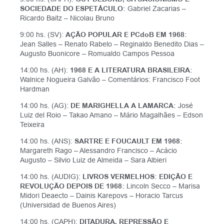
SOCIEDADE DO ESPETÁCULO:
Gabriel Zacarias –
Ricardo Baitz – Nicolau Bruno
9:00 hs. (SV):
AÇÃO POPULAR E PCdoB EM 1968:
Jean Salles – Renato Rabelo – Reginaldo Benedito Dias –
Augusto Buonicore – Romualdo Campos Pessoa
14:00 hs. (AH):
1968 E A LITERATURA BRASILEIRA:
Walnice Nogueira Galvão – Comentários: Francisco Foot
Hardman
14:00 hs. (AG):
DE MARIGHELLA A LAMARCA:
José
Luiz del Roio – Takao Amano – Mário Magalhães – Edson
Teixeira
14:00 hs. (ANS):
SARTRE E FOUCAULT EM 1968:
Margareth Rago – Alessandro Francisco
–
Acácio
Augusto – Silvio Luiz de Almeida – Sara Albieri
14:00 hs. (AUDIG):
LIVROS VERMELHOS: EDIÇÃO E
REVOLUÇÃO DEPOIS DE 1968:
Lincoln Secco – Marisa
Midori Deaecto – Dainis Karepovs – Horacio Tarcus
(Universidad de Buenos Aires)
14:00 hs. (CAPH):
DITADURA, REPRESSÃO E