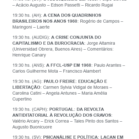
– Acácio Augusto – Edson Passetti – Ricardo Rugai
19:30 hs. (AH):
A CENA DOS QUADRINHOS
BRASILEIROS NOS ANOS 1960:
Rogério de Campos –
Maringoni – Laerte
19:30 hs. (AUDIG):
A CRISE CONJUNTA DO
CAPITALISMO E DA BUROCRACIA:
Jorge Altamira
(Universidad Obrera, Buenos Aires) – Comentários:
Henrique Canary
19:30 hs. (ANS):
A FFCL-USP EM 1968:
Paulo Arantes –
Carlos Guilherme Mota – Francisco Alambert
19:30 hs. (AG):
PAULO FREIRE: EDUCAÇÃO E
LIBERTAÇÃO:
Carmen Sylvia Vidigal de Moraes –
Carolina Catini – Angela Antunes – Maria Amélia
Cupertino
19:30 hs. (CAPH):
PORTUGAL: DA REVOLTA
ANTIDITATORIAL À REVOLUÇÃO DOS CRAVOS:
Valério Arcary – Erick Correa – Tales Pinto dos Santos –
Augusto Buonicuore
19:30 hs. (SV):
PSICANÁLISE E POLÍTICA: LACAN EM