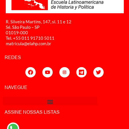
R. Silveira Martins, 147, sl. 11 e 12
Sé, São Paulo – SP
01019-000
Tel. +55 011
91710 5011
matricula@elahp.com.br
REDES
NAVEGUE
ASSINE NOSSAS LISTAS