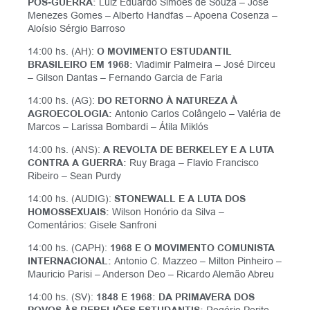
PÓS-GUERRA:
Luiz Eduardo Simões de Souza – José
Menezes Gomes – Alberto Handfas – Apoena Cosenza
–
Aloísio Sérgio Barroso
14:00 hs. (AH):
O MOVIMENTO ESTUDANTIL
BRASILEIRO EM 1968:
Vladimir Palmeira – José Dirceu
– Gilson Dantas – Fernando Garcia de Faria
14:00 hs. (AG):
DO RETORNO À NATUREZA À
AGROECOLOGIA:
Antonio Carlos Colângelo – Valéria de
Marcos – Larissa Bombardi – Átila Miklós
14:00 hs. (ANS):
A REVOLTA DE BERKELEY E A LUTA
CONTRA A GUERRA:
­Ruy Braga – Flavio Francisco
Ribeiro – Sean Purdy
14:00 hs. (AUDIG):
STONEWALL E A LUTA DOS
HOMOSSEXUAIS:
Wilson Honório da Silva –
Comentários: Gisele Sanfroni
14:00 hs. (CAPH):
1968 E O MOVIMENTO COMUNISTA
INTERNACIONAL:
Antonio C. Mazzeo – Milton Pinheiro –
Mauricio Parisi – Anderson Deo – Ricardo Alemão Abreu
14:00 hs. (SV):
1848 E 1968: DA PRIMAVERA DOS