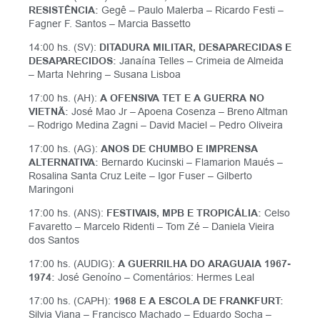
RESISTÊNCIA:
Gegê – Paulo Malerba – Ricardo Festi –
Fagner F. Santos – Marcia Bassetto
14:00 hs. (SV):
DITADURA MILITAR, DESAPARECIDAS E
DESAPARECIDOS:
Janaína Telles – Crimeia de Almeida
– Marta Nehring – Susana Lisboa
17:00 hs. (AH):
A OFENSIVA TET E A GUERRA NO
VIETNÃ:
José Mao Jr – Apoena Cosenza – Breno Altman
– Rodrigo Medina Zagni – David Maciel – Pedro Oliveira
17:00 hs. (AG):
ANOS DE CHUMBO E IMPRENSA
ALTERNATIVA:
Bernardo Kucinski – Flamarion Maués –
Rosalina Santa Cruz Leite – Igor Fuser – Gilberto
Maringoni
17:00 hs. (ANS):
FESTIVAIS, MPB E TROPICÁLIA:
Celso
Favaretto – Marcelo Ridenti – Tom Zé – Daniela Vieira
dos Santos
17:00 hs. (AUDIG):
A GUERRILHA DO
ARAGUAIA 1967-
1974:
José Genoíno – Comentários: Hermes Leal
17:00 hs. (CAPH):
1968 E A ESCOLA DE FRANKFURT:
Silvia Viana – Francisco Machado – Eduardo Socha –