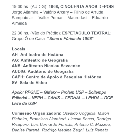
19:30 hs. (AUDIG):
1968, CINQUENTA ANOS DEPOIS:
Jorge Altamira – Valério Arcary – Plínio de Arruda
Sampaio Jr. – Valter Pomar – Mauro Iasi – Eduardo
Almeida
22:30 hs. (Vão do Prédio):
ESPETÁCULO TEATRAL
:
Grupo Ô de Casa:
“
Sons e Fúrias de 1968”
Locais
AH: Anfiteatro de História
AG: Anfiteatro de Geografia
ANS: Anfiteatro Nicolau Sevcenko
AUDIG: Auditório de Geografia
CAPH: Centro de Apoio à Pesquisa Histórica
SV: Sala de Vídeo
Apoio: PPGHE – GMarx – Prolam USP – Boitempo
Editorial – NEPH – CAHIS – CEDHAL – LEHDA – DCE
Livre da USP
Comissão Organizadora
:
Osvaldo Coggiola, Milton
Pinheiro, Francisco Alambert, Lincoln Secco, Rodrigo
Ricupero, Luiz Bernardo Pericás, Antonio C. Mazzeo,
Denise Paraná, Rodrigo Medina Zagni, Luiz Renato