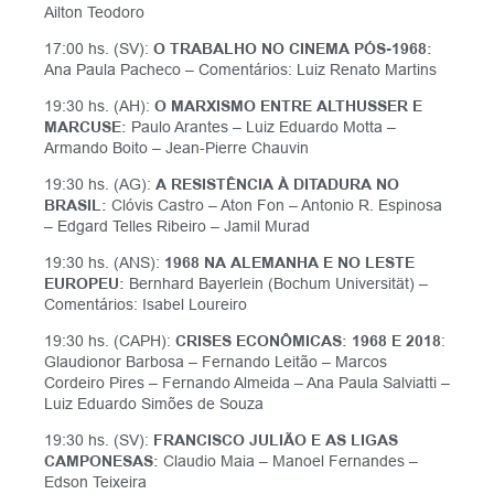
Ailton Teodoro
17:00 hs. (SV):
O TRABALHO NO CINEMA PÓS-1968:
Ana Paula Pacheco – Comentários: Luiz Renato Martins
19:30 hs. (AH):
O MARXISMO ENTRE ALTHUSSER E
MARCUSE:
Paulo Arantes – Luiz Eduardo Motta –
Armando Boito – Jean-Pierre Chauvin
19:30 hs. (AG):
A RESISTÊNCIA À DITADURA NO
BRASIL:
Clóvis Castro – Aton Fon – Antonio R. Espinosa
– Edgard Telles Ribeiro – Jamil Murad
19:30 hs. (ANS):
1968 NA ALEMANHA E NO LESTE
EUROPEU:
Bernhard Bayerlein (Bochum Universität) –
Comentários: Isabel Loureiro
19:30 hs. (CAPH):
CRISES ECONÔMICAS: 1968 E 2018
:
Glaudionor Barbosa – Fernando Leitão – Marcos
Cordeiro Pires – Fernando Almeida – Ana Paula Salviatti –
Luiz Eduardo Simões de Souza
19:30 hs. (SV):
FRANCISCO JULIÃO E AS LIGAS
CAMPONESAS:
Claudio Maia – Manoel Fernandes –
Edson Teixeira