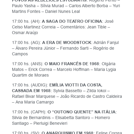
POVOS ÀS REBELIÕES ESTUDANTIS:
Rogério Perito –
Paulo Yasha – Sílvia Murad – Carlos Alberto Borba – Yuri
Martins Fontes – Daniel Nunes Leal
17:00 hs. (AH):
A SAGA DO TEATRO OFICINA:
José
Celso Martinez Correia – Comentários: Jean Tible –
Osmar Araújo
17:00 hs. (AG):
A ERA DE WOODSTOCK:
Adrián Fanjul
– Álvaro Pereira Júnior – Fernando Sarti – Rogério de
Campos
17:00 hs. (ANS):
O MAIO FRANCÊS DE 1968:
Olgária
Matos – Erick Correa – Marcelo Hoffman – Maria Lygia
Quartim de Moraes
17:00 hs. (AUDIG):
EMÍLIA VIOTTI DA COSTA,
CASSADA EM 1968:
Sylvia Bassetto – Zilda Iokoi –
Rafael Bivar Marquese – João Ricardo de Castro Caldeira
–
Ana Maria Camargo
17:00 hs. (CAPH):
O “OUTONO QUENTE” NA ITÁLIA:
Silvia de Bernardinis – Elisabetta Santoro – Homero
Santiago – Pierluigi Benevieri
17:00 hs. (SV):
O
ANARQUISMO EM 1968:
Felipe Correa