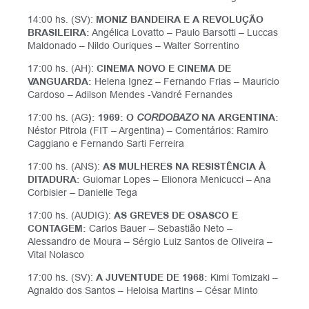
14:00 hs. (SV):
MONIZ BANDEIRA E A REVOLUÇÃO
BRASILEIRA:
Angélica Lovatto – Paulo Barsotti – Luccas
Maldonado – Nildo Ouriques – Walter Sorrentino
17:00 hs. (AH):
CINEMA NOVO E CINEMA DE
VANGUARDA:
Helena Ignez – Fernando Frias – Mauricio
Cardoso – Adilson Mendes -Vandré Fernandes
17:00 hs. (AG
): 1969: O
CORDOBAZO
NA ARGENTINA:
Néstor Pitrola (FIT – Argentina) – Comentários: Ramiro
Caggiano e Fernando Sarti Ferreira
17:00 hs. (ANS):
AS MULHERES NA RESISTÊNCIA À
DITADURA:
Guiomar Lopes – Elionora Menicucci – Ana
Corbisier – Danielle Tega
17:00 hs. (AUDIG):
AS GREVES DE OSASCO E
CONTAGEM:
Carlos Bauer – Sebastião Neto –
Alessandro de Moura – Sérgio Luiz Santos de Oliveira –
Vital Nolasco
17:00 hs. (SV):
A JUVENTUDE DE 1968:
Kimi Tomizaki –
Agnaldo dos Santos – Heloisa Martins – César Minto