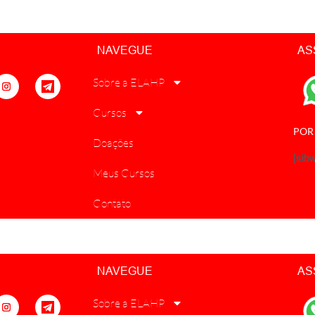
NAVEGUE
AS
Sobre a ELAHP
Cursos
POR
Doações
[sib
Meus Cursos
Contato
NAVEGUE
AS
Sobre a ELAHP