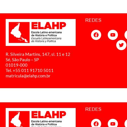
REDES
R. Silveira Martins, 147, sl. 11 e 12
Sé, São Paulo – SP
01019-000
Tel. +55 011
91710 5011
matricula@elahp.com.br
REDES