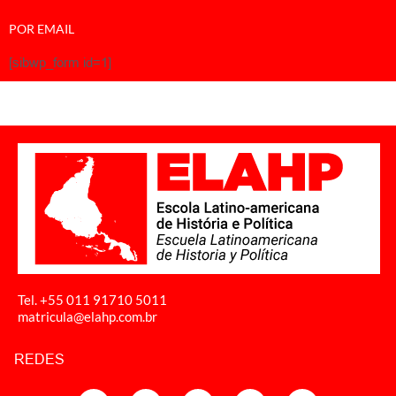
POR EMAIL
[sibwp_form id=1]
Tel. +55 011
91710 5011
matricula@elahp.com.br
REDES