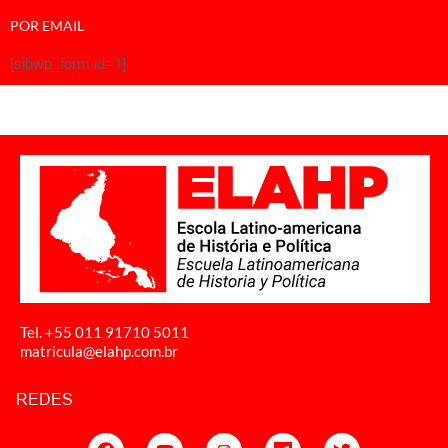
POR EMAIL
[sibwp_form id=1]
Tel. +55 011
91710 5011
matricula@elahp.com.br
REDES