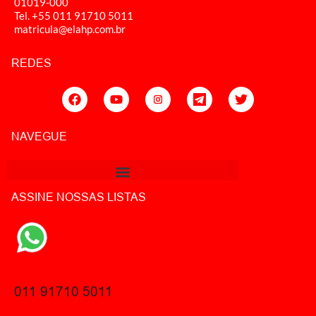
01019-000
Tel. +55 011
91710 5011
matricula@elahp.com.br
REDES
NAVEGUE
ASSINE NOSSAS LISTAS
011 91710 5011