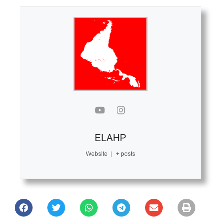
ELAHP
Website
|
+ posts