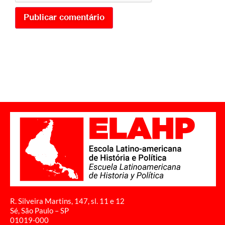
R. Silveira Martins, 147, sl. 11 e 12
Sé, São Paulo – SP
01019-000