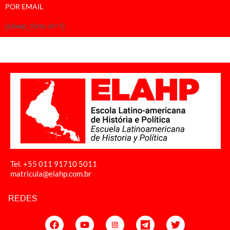
POR EMAIL
[sibwp_form id=1]
Tel. +55 011
91710 5011
matricula@elahp.com.br
REDES